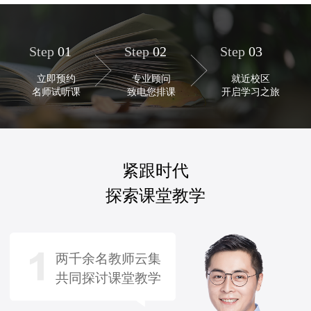
Step
01
Step
02
Step
03
立即预约
专业顾问
就近校区
名师试听课
致电您排课
开启学习之旅
紧跟时代
探索课堂教学
两千余名教师云集
共同探讨课堂教学