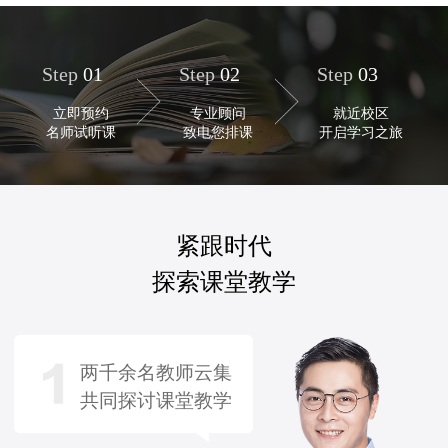
Step
01
Step
02
Step
03
立即预约
专业顾问
就近校区
名师试听课
致电您排课
开启学习之旅
紧跟时代
探索课堂教学
两千余名教师云集
共同探讨课堂教学