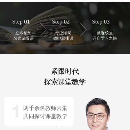
Step
01
Step
02
Step
03
立即预约
专业顾问
就近校区
名师试听课
致电您排课
开启学习之旅
紧跟时代
探索课堂教学
两千余名教师云集
共同探讨课堂教学