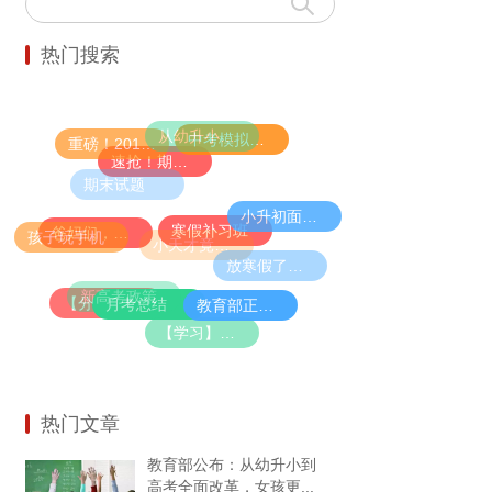
热门搜索
从幼升小到高考全面改革，女孩更有优势了！
中考模拟试题
重磅！2019高考大纲发布，各科命题预测出炉！
速抢！期中考试大礼包限量免费领！（60套名校真题＋34套全真模拟题）
期末试题
小升初面谈老师必问的十道题
寒假补习班
爸妈们，再不抓紧就晚啦！语文大幅增加古诗文，必须从小学这些
孩子玩手机
小天才竟然是“养成”的？爸妈必看，幼儿学者公布IQ110的炼成秘诀......
放寒假了，请不要带孩子去旅行！值得万千父母反思的好文！
新高考政策
【分享】让孩子在新学期进尖子班的唯一方法！家长们再不看就晚了！
月考总结
教育部正式宣布：9年义务教育大变动！
【学习】孩子进入小学也能拔尖，只因为在暑假做了这件事！
热门文章
教育部公布：从幼升小到
高考全面改革，女孩更...