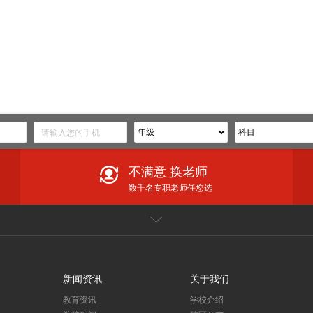
不满意 换老师
数千名专职老师任您选
闻
家长课堂
更多
躬耕教坛育桃李，强国有我谱华章——望子成龙教育集团庆祝第40个教师节
新闻资讯
关于我们
预订望子成龙暑期课程享钜惠！你想学的课程都有！
教育资讯
学校介绍
摘金！夺铜！麦卡赛机器人编程学员在第二十四届IRO国际机器人奥林匹克大赛中再创佳绩！