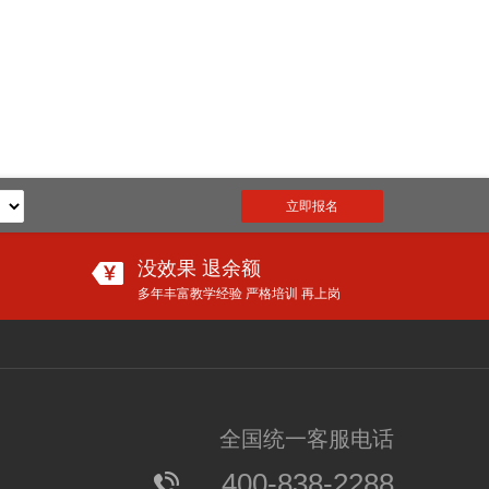
立即报名
没效果 退余额
多年丰富教学经验 严格培训 再上岗
更多
爸妈们，再不抓紧就晚啦！语文大幅增加古诗文，必须从小学这些
全国统一客服电话
【分享】让孩子在新学期进尖子班的唯一方法！家长们再不看就晚了！
400-838-2288
小天才竟然是“养成”的？爸妈必看，幼儿学者公布IQ110的炼成秘诀......