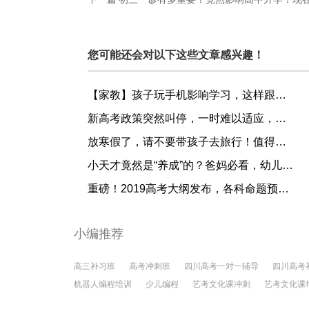
您可能还会对以下这些文章感兴趣！
【家教】孩子玩手机影响学习，这样跟孩子约法三章最有效!
新高考政策突然叫停，一时难以适应，这4大原因有些措手不及
放寒假了，请不要带孩子去旅行！值得万千父母反思的好文！
小天才竟然是“养成”的？爸妈必看，幼儿学者公布IQ110的炼成秘诀......
重磅！2019高考大纲发布，各科命题预测出炉！
小编推荐
高三补习班
高考冲刺班
四川高考一对一辅导
四川高考
机器人编程培训
少儿编程
艺考文化课冲刺
艺考文化课