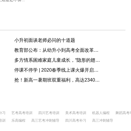
小升初面谈老师必问的十道题
教育部公布：从幼升小到高考全面改革，女孩更有优势了！
多方情系困难家庭儿童成长，“隐形的翅膀”公益慈善项目在成都启动
停课不停学 | 2020春季线上课火爆开启！！！
抢！新高一暑期班双重福利，高达2340元现金优惠+万元奖学金！
补习
艺考高考培训
四川艺考培训
美术高考培训
机器人编程
舞蹈高考
培训
乐高编程
高三艺考冲刺辅导
四川高考补习
高三冲刺辅导