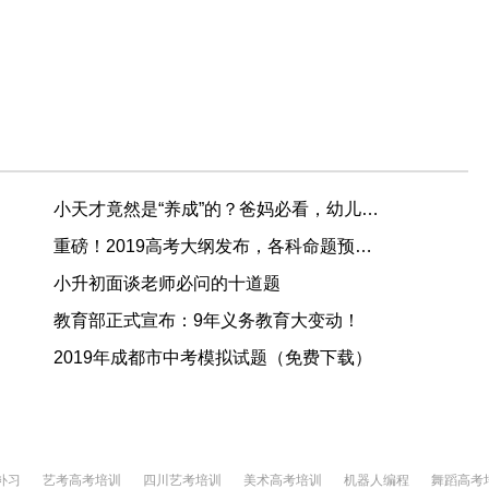
小天才竟然是“养成”的？爸妈必看，幼儿学者公布IQ110的炼成秘诀......
重磅！2019高考大纲发布，各科命题预测出炉！
小升初面谈老师必问的十道题
教育部正式宣布：9年义务教育大变动！
2019年成都市中考模拟试题（免费下载）
补习
艺考高考培训
四川艺考培训
美术高考培训
机器人编程
舞蹈高考