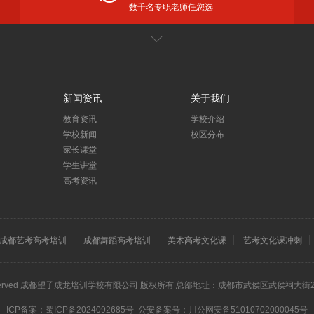
数千名专职老师任您选
闻
家长课堂
更多
躬耕教坛育桃李，强国有我谱华章——望子成龙教育集团庆祝第40个教师节
新闻资讯
关于我们
预订望子成龙暑期课程享钜惠！你想学的课程都有！
教育资讯
学校介绍
摘金！夺铜！麦卡赛机器人编程学员在第二十四届IRO国际机器人奥林匹克大赛中再创佳绩！
学校新闻
校区分布
祝贺！麦卡赛机器人编程学员在IRO国际机器人奥林匹克大赛中斩获4金15银24铜
家长课堂
新小一暑假预备班优惠来袭！2-6人团报优惠高达891元/人、400元翻倍券……福利多多
学生讲堂
松懈，我们一直在行动！
高考资讯
讯
更多
艺考文化课培训，成都艺考文化课补习哪家机构好？
成都艺考高考培训
成都舞蹈高考培训
美术高考文化课
艺考文化课冲刺
考文化课培训班哪家好？
高三全日制补习班
儿童音乐剧
硬笔书法培训
少儿围棋培训
四川高考
考文化课补习班哪个好?
成都艺考文化课培训机构哪家好？高三艺术生文化课复习有哪些技巧和策略？
 Rights Reserved 成都望子成龙培训学校有限公司 版权所有 总部地址：成都市武侯区武侯祠大街2
ICP备案：
蜀ICP备2024092685号
公安备案号：
川公网安备51010702000045号