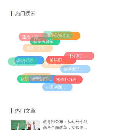
热门搜索
月考总结
小天才竟然是“养成”的？爸妈必看，幼儿学者公布IQ110的炼成秘诀......
速抢！期中考试大礼包限量免费领！（60套名校真题＋34套全真模拟题）
新高考政策
重磅！2019高考大纲发布，各科命题预测出炉！
【分享】让孩子在新学期进尖子班的唯一方法！家长们再不看就晚了！
爸妈们，再不抓紧就晚啦！语文大幅增加古诗文，必须从小学这些
期末试题
【学习】孩子进入小学也能拔尖，只因为在暑假做了这件事！
孩子玩手机
放寒假了，请不要带孩子去旅行！值得万千父母反思的好文！
中考模拟试题
从幼升小到高考全面改革，女孩更有优势了！
教育部正式宣布：9年义务教育大变动！
寒假补习班
小升初面谈老师必问的十道题
热门文章
教育部公布：从幼升小到
高考全面改革，女孩更...