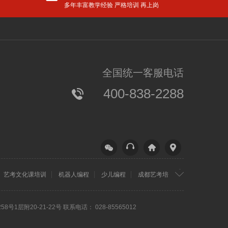
多年丰富教学经验 严格培训 再上岗
更多
爸妈们，再不抓紧就晚啦！语文大幅增加古诗文，必须从小学这些
全国统一客服电话
【分享】让孩子在新学期进尖子班的唯一方法！家长们再不看就晚了！
400-838-2288
小天才竟然是“养成”的？爸妈必看，幼儿学者公布IQ110的炼成秘诀......
速抢！期中考试大礼包限量免费领！（60套名校真题＋34套全真模拟题）
【学习】孩子进入小学也能拔尖，只因为在暑假做了这件事！
【家教】孩子玩手机影响学习，这样跟孩子约法三章最有效!
<!–
–>
成都
四川省成
艺考文化课培训
机器人编程
少儿编程
成都艺考培
补习
高三冲刺辅导
望子
都市华达
成龙
商城17楼
58号1层附20-21-22号 联系电话： 028-85565012
培训
联系电