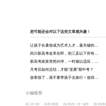
您可能还会对以下这些文章感兴趣！
让孩子在暑假成为艺术人才，最关键的一步在这里......测试
四川新高考改革在即，初三及以下所有年级都将遭受这一改变！
新高考政策突然叫停，一时难以适应，这4大原因有些措手不及
月考后如何总结，才能"逆袭"期中考？
放寒假了，请不要带孩子去旅行！值得万千父母反思的好文！
小编推荐
高三补习班
高考冲刺班
四川高考一对一辅导
四川高考