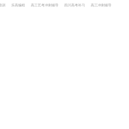
培训
乐高编程
高三艺考冲刺辅导
四川高考补习
高三冲刺辅导