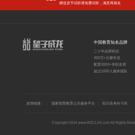
赠送首节试听课免费试听，满意再报名
教育资讯
学校新
更多
教育部：将美术、音乐、舞蹈等艺术科目纳入中考改革，纳入高中招生录取！
中国教育知名品牌
教育部正式宣布：9年义务教育大变动！
二十年品牌积淀
教育部公布：从幼升小到高考全面改革，女孩更有优势了！
300万+注册学员
小升初面谈老师必问的十道题
配置3000+专职名师
重磅！2019高考大纲发布，各科命题预测出炉！
超过1000人服务团队
放寒假了，请不要带孩子去旅行！值得万千父母反思的好文！
防疫不
学生讲堂
高考资
更多
初三一诊有多重要？竟然影响高中升学！现在知道还不算晚！
友情链接：
国家智慧教育公共服务平台
四川高考补习班
2020年成都市中考模拟试题（免费下载）
成都高
训
高三补习班
高三冲刺全日制集训班
成都高三补习
2019年成都市中考模拟试题（免费下载）
四川艺
<!–
–>
各年级下期期末语文、数学测试卷及答案（免费下载）
Copyright 2024 www.WZCLXX.com All
月考后如何总结，才能"逆袭"期中考？