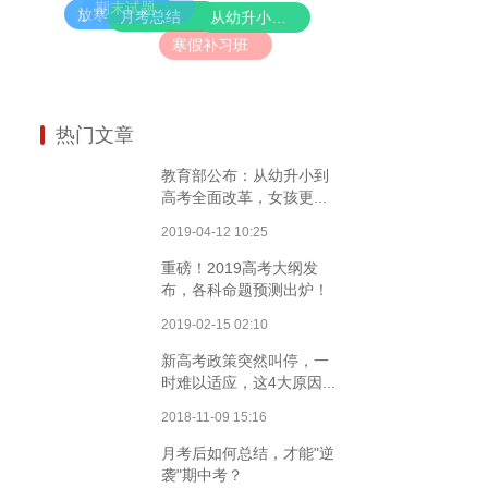
期末试题
放寒假了，请不要带孩子去旅行！值得万千父母反思的好文！
月考总结
从幼升小到高考全面改革，女孩更有优势了！
寒假补习班
热门文章
教育部公布：从幼升小到
高考全面改革，女孩更...
2019-04-12 10:25
重磅！2019高考大纲发
布，各科命题预测出炉！
2019-02-15 02:10
新高考政策突然叫停，一
时难以适应，这4大原因...
2018-11-09 15:16
月考后如何总结，才能"逆
袭"期中考？