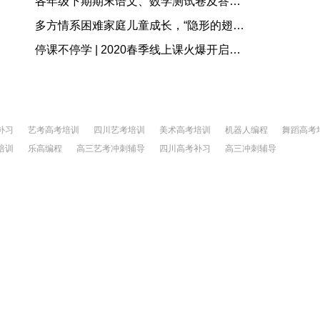
各年级下期期末语文、数学测试卷及答案（免费下载）
多方情系困难家庭儿童成长，“隐形的翅膀”公益慈善项目在成都启动
停课不停学 | 2020春季线上课火爆开启！！！
补习
艺考高考培训
四川艺考培训
美术高考培训
机器人编程
舞蹈高考
培训
乐高编程
高三艺考冲刺辅导
四川高考补习
高三冲刺辅导