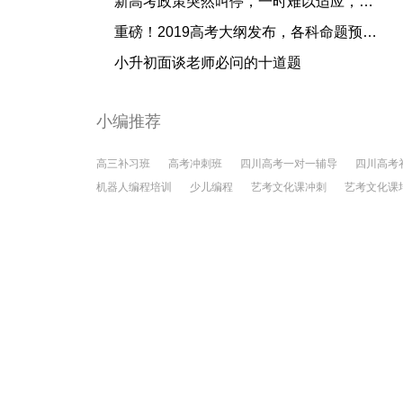
新高考政策突然叫停，一时难以适应，这4大原因有些措手不及
重磅！2019高考大纲发布，各科命题预测出炉！
小升初面谈老师必问的十道题
小编推荐
高三补习班
高考冲刺班
四川高考一对一辅导
四川高考
机器人编程培训
少儿编程
艺考文化课冲刺
艺考文化课