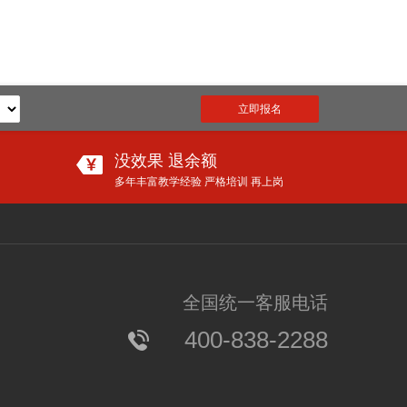
立即报名
没效果 退余额
多年丰富教学经验 严格培训 再上岗
更多
爸妈们，再不抓紧就晚啦！语文大幅增加古诗文，必须从小学这些
全国统一客服电话
【分享】让孩子在新学期进尖子班的唯一方法！家长们再不看就晚了！
400-838-2288
小天才竟然是“养成”的？爸妈必看，幼儿学者公布IQ110的炼成秘诀......
速抢！期中考试大礼包限量免费领！（60套名校真题＋34套全真模拟题）
【学习】孩子进入小学也能拔尖，只因为在暑假做了这件事！
【家教】孩子玩手机影响学习，这样跟孩子约法三章最有效!