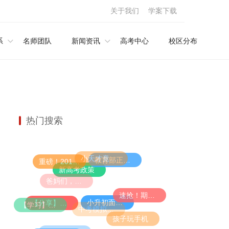
关于我们
学案下载
系
名师团队
新闻资讯
高考中心
校区分布
热门搜索
小天才竟然是“养成”的？爸妈必看，幼儿学者公布IQ110的炼成秘诀......
教育部正式宣布：9年义务教育大变动！
重磅！2019高考大纲发布，各科命题预测出炉！
新高考政策
爸妈们，再不抓紧就晚啦！语文大幅增加古诗文，必须从小学这些
速抢！期中考试大礼包限量免费领！（60套名校真题＋34套全真模拟题）
小升初面谈老师必问的十道题
【分享】让孩子在新学期进尖子班的唯一方法！家长们再不看就晚了！
【学习】孩子进入小学也能拔尖，只因为在暑假做了这件事！
中考模拟试题
孩子玩手机