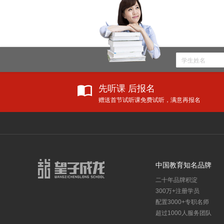
先听课 后报名
赠送首节试听课免费试听，满意再报名
教育资讯
学校新
更多
教育部：将美术、音乐、舞蹈等艺术科目纳入中考改革，纳入高中招生录取！
中国教育知名品牌
教育部正式宣布：9年义务教育大变动！
二十年品牌积淀
教育部公布：从幼升小到高考全面改革，女孩更有优势了！
300万+注册学员
小升初面谈老师必问的十道题
配置3000+专职名师
重磅！2019高考大纲发布，各科命题预测出炉！
超过1000人服务团队
放寒假了，请不要带孩子去旅行！值得万千父母反思的好文！
防疫不