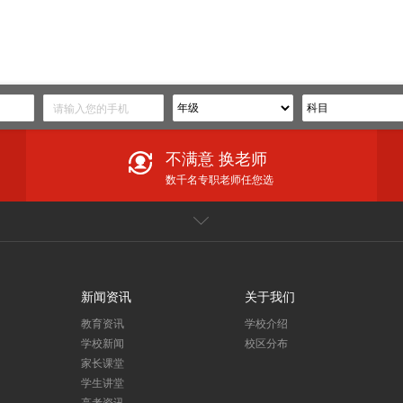
不满意 换老师
数千名专职老师任您选
闻
家长课堂
更多
躬耕教坛育桃李，强国有我谱华章——望子成龙教育集团庆祝第40个教师节
新闻资讯
关于我们
预订望子成龙暑期课程享钜惠！你想学的课程都有！
教育资讯
学校介绍
摘金！夺铜！麦卡赛机器人编程学员在第二十四届IRO国际机器人奥林匹克大赛中再创佳绩！
学校新闻
校区分布
祝贺！麦卡赛机器人编程学员在IRO国际机器人奥林匹克大赛中斩获4金15银24铜
家长课堂
新小一暑假预备班优惠来袭！2-6人团报优惠高达891元/人、400元翻倍券……福利多多
学生讲堂
松懈，我们一直在行动！